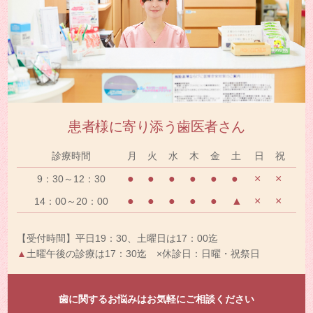
患者様に寄り添う歯医者さん
診療時間
月
火
水
木
金
土
日
祝
●
●
●
●
●
●
×
×
9：30～12：30
●
●
●
●
●
▲
×
×
14：00～20：00
【受付時間】平日19：30、土曜日は17：00迄
▲
土曜午後の診療は17：30迄 ×休診日：日曜・祝祭日
歯に関するお悩みはお気軽にご相談ください