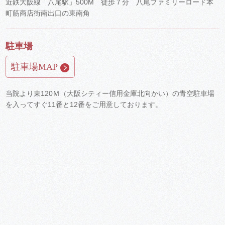
近鉄大阪線「八尾駅」500M 徒歩７分 八尾ファミリーロード本
町筋商店街南出口の東南角
駐車場
駐車場MAP
当院より東120Ｍ（大阪シティー信用金庫北向かい）の青空駐車場
を入ってすぐ11番と12番をご用意しております。