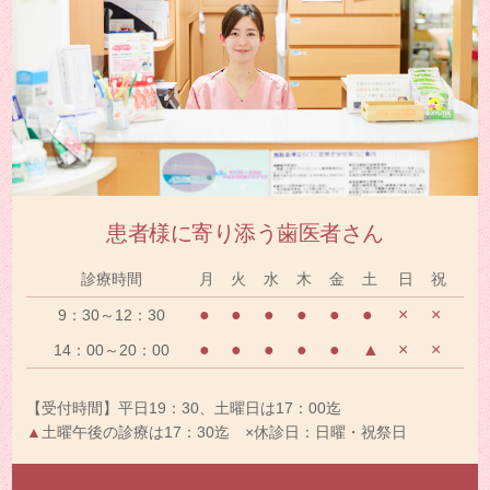
患者様に寄り添う歯医者さん
診療時間
月
火
水
木
金
土
日
祝
●
●
●
●
●
●
×
×
9：30～12：30
●
●
●
●
●
▲
×
×
14：00～20：00
【受付時間】平日19：30、土曜日は17：00迄
▲
土曜午後の診療は17：30迄 ×休診日：日曜・祝祭日