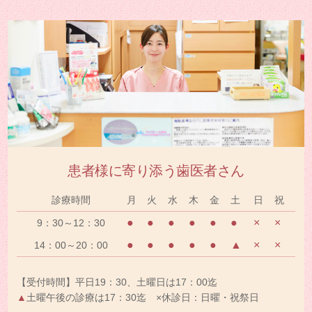
患者様に寄り添う歯医者さん
診療時間
月
火
水
木
金
土
日
祝
●
●
●
●
●
●
×
×
9：30～12：30
●
●
●
●
●
▲
×
×
14：00～20：00
【受付時間】平日19：30、土曜日は17：00迄
▲
土曜午後の診療は17：30迄 ×休診日：日曜・祝祭日