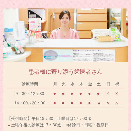
患者様に寄り添う歯医者さん
診療時間
月
火
水
木
金
土
日
祝
●
●
●
●
●
●
×
×
9：30～12：30
●
●
●
●
●
▲
×
×
14：00～20：00
【受付時間】平日19：30、土曜日は17：00迄
▲
土曜午後の診療は17：30迄 ×休診日：日曜・祝祭日